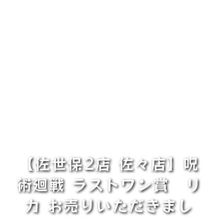
【佐世保2店 佐々店】呪
術廻戦 ラストワン賞 リ
カ お売りいただきまし