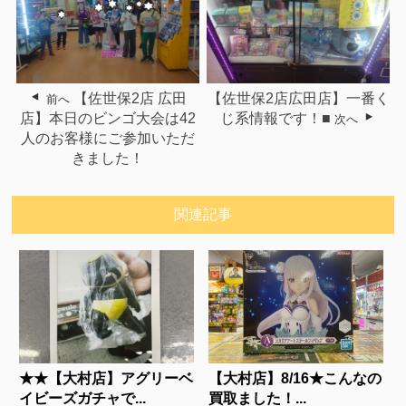
【佐世保2店 広田
【佐世保2店広田店】一番く
前へ
店】本日のビンゴ大会は42
じ系情報です！■
次へ
人のお客様にご参加いただ
きました！
関連記事
★★【大村店】アグリーベ
【大村店】8/16★こんなの
イビーズガチャで...
買取ました！...