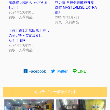
魔虎羅 お売りいただきま
ワン賞 八握剣異戒神将魔
した！
虚羅 MASTERLISE EXTRA
2024年10月30日
他》
買取・入荷商品
2024年11月7日
買取・入荷商品
【佐世保3店 広田店】推し
の子ガチャC賞出まし
た！！ 他■
2024年10月29日
買取・入荷商品
Facebook
Twitter
LINE
同カテゴリー前後の記事