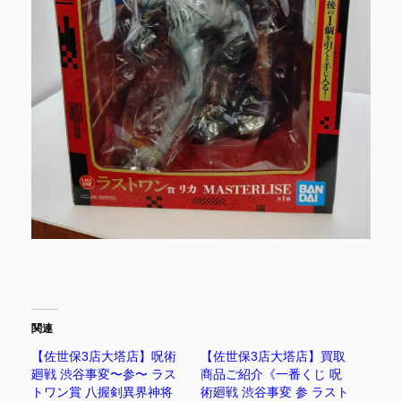
関連
【佐世保3店大塔店】呪術
【佐世保3店大塔店】買取
廻戦 渋谷事変〜参〜 ラス
商品ご紹介《一番くじ 呪
トワン賞 八握剣異界神将
術廻戦 渋谷事変 参 ラスト