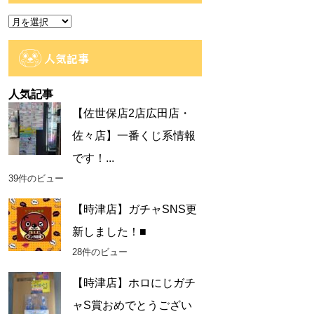
ー
ア
ー
カ
人気記事
イ
ブ
人気記事
【佐世保店2店広田店・
佐々店】一番くじ系情報
です！...
39件のビュー
【時津店】ガチャSNS更
新しました！■
28件のビュー
【時津店】ホロにじガチ
ャS賞おめでとうござい