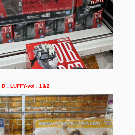
D．LUFFY-vol．1＆2