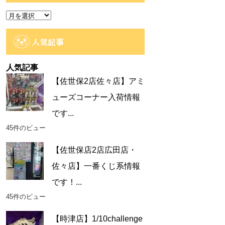
ー
ア
ー
カ
人気記事
イ
ブ
人気記事
【佐世保2店佐々店】アミ
ューズコーナー入荷情報
です...
45件のビュー
【佐世保店2店広田店・
佐々店】一番くじ系情報
です！...
45件のビュー
【時津店】1/10challenge