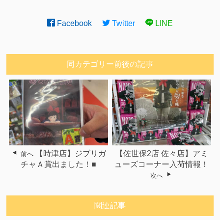
Facebook
Twitter
LINE
同カテゴリー前後の記事
【時津店】ジブリガ
【佐世保2店 佐々店】アミ
前へ
チャＡ賞出ました！■
ューズコーナー入荷情報！
次へ
関連記事