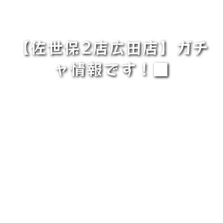
【佐世保2店広田店】ガチ
ャ情報です！■