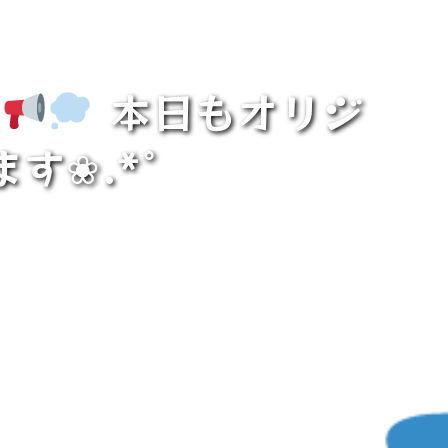
̗
本日もオリジ
す❀.*ﾟ