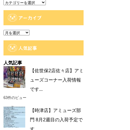
カ
テ
ゴ
アーカイブ
リ
ー
ア
ー
カ
人気記事
イ
ブ
人気記事
【佐世保2店佐々店】アミ
ューズコーナー入荷情報
です...
63件のビュー
【時津店】アミューズ部
門 8月2週目の入荷予定で
す...