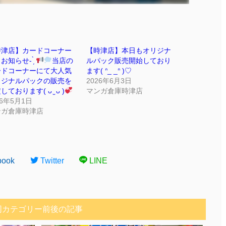
時津店】カードコーナー
【時津店】本日もオリジナ
お知らせ- ̗̀
当店の
ルパック販売開始しており
ードコーナーにて大人気
ます‎( ᐢ_ _ᐢ )♡
リジナルパックの販売を
2026年6月3日
しております( ᴗ ̫ ᴗ )
マンガ倉庫時津店
26年5月1日
ンガ倉庫時津店
book
Twitter
LINE
同カテゴリー前後の記事