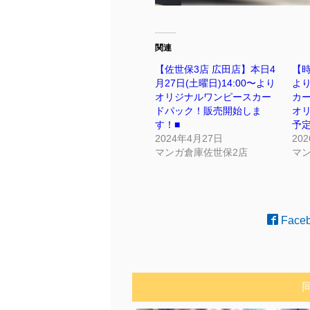
関連
【佐世保3店 広田店】本日4
【
月27日(土曜日)14:00〜より
より
オリジナルワンピースカー
カ
ドパック！販売開始しま
オ
す！■
予定
2024年4月27日
20
マンガ倉庫佐世保2店
マ
Face