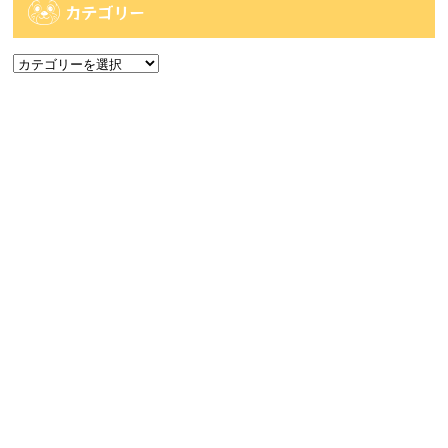
カテゴリー
カ
テ
ゴ
アーカイブ
リ
ー
ア
ー
カ
人気記事
イ
ブ
人気記事
【佐世保2店佐々店】アミューズコーナー入荷
情報です...
60件のビュー
【時津店】1/10challengeガチャ ラスト...
34件のビュー