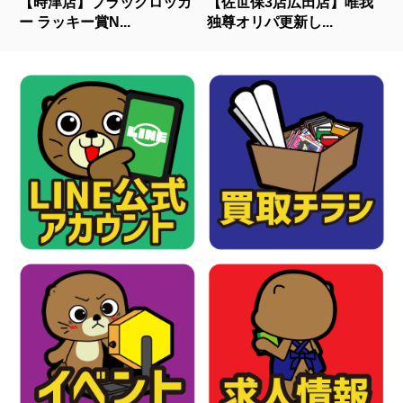
【時津店】ブラックロッカ
【佐世保3店広田店】唯我
ー ラッキー賞N...
独尊オリパ更新し...