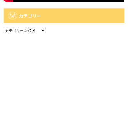
カテゴリー
カ
テ
ゴ
アーカイブ
リ
ー
ア
ー
カ
人気記事
イ
ブ
人気記事
【佐世保2店佐々店】アミューズコーナー入荷
情報です...
47件のビュー
【大村店】《8月7日発売》Happyくじ