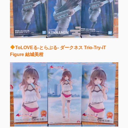
ToLOVEる-とらぶる- ダークネス Trio-Try-iT
Figure 結城美柑