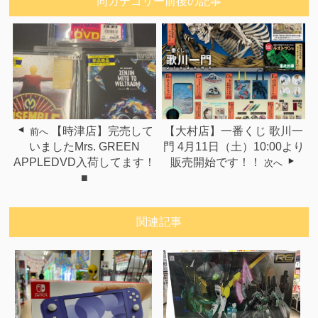
同カテゴリー前後の記事
【時津店】完売して
【大村店】一番くじ 歌川一
前へ
いましたMrs. GREEN
門 4月11日（土）10:00より
APPLEDVD入荷してます！
販売開始です！！
次へ
■
関連記事