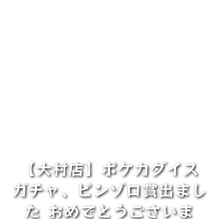
【大村店】ポケカダイス
ガチャ、ピンゾロ賞出まし
た おめでとうごさいま