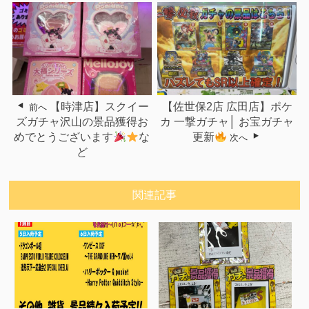
【時津店】スクイー
【佐世保2店 広田店】ポケ
前へ
ズガチャ沢山の景品獲得お
カ 一撃ガチャ│ お宝ガチャ
めでとうございます
な
更新
次へ
ど
関連記事