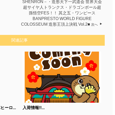
SHENRON－・造形天下一武道会 世界大会
超サイヤ人トランクス・ドラゴンボール超
孫悟空FES！！ 其之五・ワンピース
BANPRESTO WORLD FIGURE
COLOSSEUM 造形王頂上決戦 Vol.2■
次へ
関連記事
ーロ...
入荷情報!!...