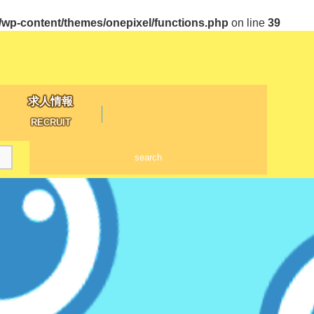
p-content/themes/onepixel/functions.php
on line
39
求人情報
RECRUIT
search