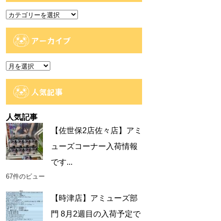
カ
テ
ゴ
アーカイブ
リ
ー
ア
ー
カ
人気記事
イ
ブ
人気記事
【佐世保2店佐々店】アミ
ューズコーナー入荷情報
です...
67件のビュー
【時津店】アミューズ部
門 8月2週目の入荷予定で