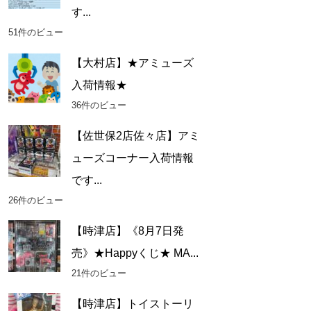
す...
51件のビュー
【大村店】★アミューズ
入荷情報★
36件のビュー
【佐世保2店佐々店】アミ
ューズコーナー入荷情報
です...
26件のビュー
【時津店】《8月7日発
売》★Happyくじ★ MA...
21件のビュー
【時津店】トイストーリ