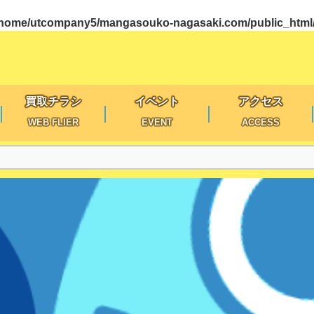
/home/utcompany5/mangasouko-nagasaki.com/public_html/w
買取チラシ
イベント
アクセス
WEB FLIER
EVENT
ACCESS