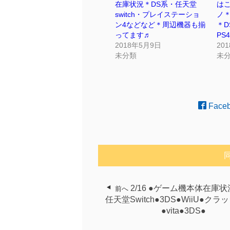
在庫状況＊DS系・任天堂
はこ
switch・プレイステーショ
ノ＊
ン4などなど＊周辺機器も揃
＊D
ってます♬
PS
2018年5月9日
20
未分類
未
Face
2/16 ●ゲーム機本体在庫状
前へ
任天堂Switch●3DS●WiiU●ク
●vita●3DS●