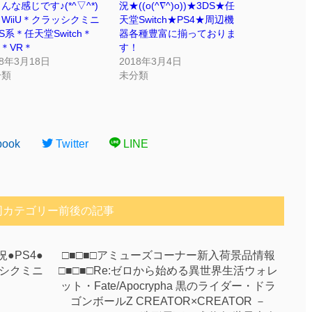
んな感じです♪(*^▽^*)
況★((o(^∇^)o))★3DS★任
WiiU＊クラッシクミニ
天堂Switch★PS4★周辺機
S系＊任天堂Switch＊
器各種豊富に揃っておりま
4＊VR＊
す！
18年3月18日
2018年3月4日
分類
未分類
book
Twitter
LINE
同カテゴリー前後の記事
況●PS4●
□■□■□アミューズコーナー新入荷景品情報
ラッシクミニ
□■□■□Re:ゼロから始める異世界生活ウォレ
ット・Fate/Apocrypha 黒のライダー・ドラ
ゴンボールZ CREATOR×CREATOR －