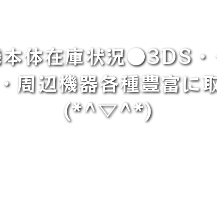
ム機本体在庫状況●3DS
本体・周辺機器各種豊富
(*^▽^*)