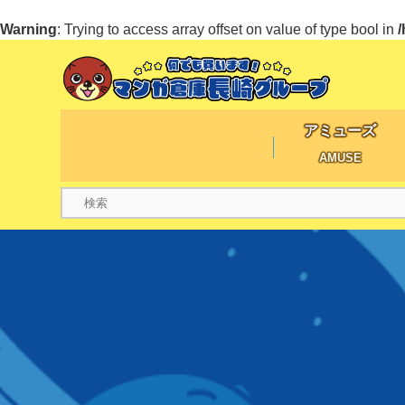
Warning
: Trying to access array offset on value of type bool in
アミューズ
AMUSE