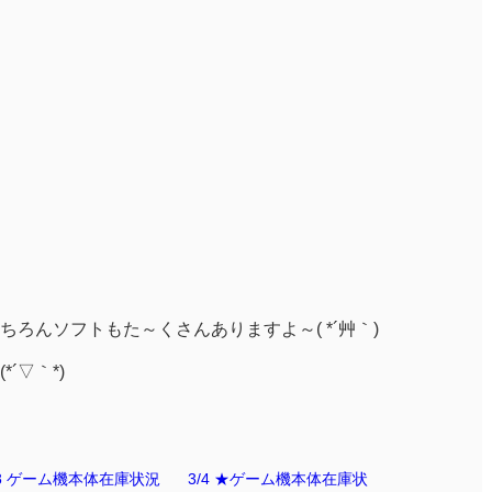
ろんソフトもた～くさんありますよ～( *´艸｀)
´▽｀*)
18 ゲーム機本体在庫状況
3/4 ★ゲーム機本体在庫状