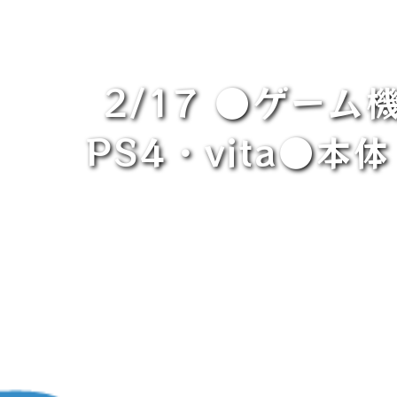
2/17 ●ゲー
PS4・vita●