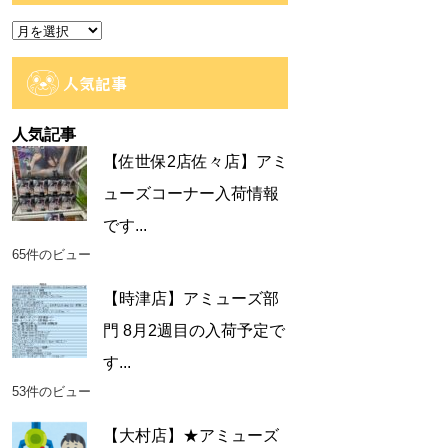
ー
ア
ー
カ
人気記事
イ
ブ
人気記事
【佐世保2店佐々店】アミ
ューズコーナー入荷情報
です...
65件のビュー
【時津店】アミューズ部
門 8月2週目の入荷予定で
す...
53件のビュー
【大村店】★アミューズ