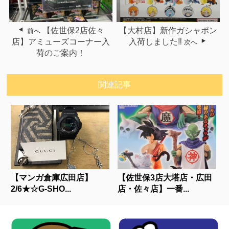
【佐世保2店佐々
【大村店】新作ガシャポン
前へ
店】アミューズコーナー入
入荷しました‼︎
次へ
荷のご案内！
関連記事
【マンガ倉庫広田店】
【佐世保3店大塔店・広田
2/6★☆G-SHO...
店・佐々店】一番...