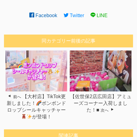
Facebook
Twitter
LINE
同カテゴリー前後の記事
【大村店】TikTok更
【佐世保2店広田店】アミュ
前へ
新しました！
ボンボンド
ーズコーナー入荷しまし
ロップシールキャッチャー
た！■
次へ
が登場！
関連記事