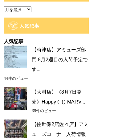
ー
ア
ー
カ
人気記事
イ
ブ
人気記事
【時津店】アミューズ部
門 8月2週目の入荷予定で
す...
44件のビュー
【大村店】《8月7日発
売》Happyくじ MARV...
39件のビュー
【佐世保2店佐々店】アミ
ューズコーナー入荷情報