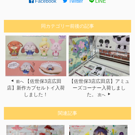
Facebook
Twitter
LINE
同カテゴリー前後の記事
【佐世保3店広田
【佐世保3店広田店】アミュ
前へ
店】新作カプセルトイ入荷
ーズコーナー入荷しまし
しました！
た。
次へ
関連記事