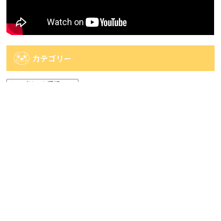
カテゴリー
カ
テ
ゴ
アーカイブ
リ
ー
ア
ー
カ
人気記事
イ
ブ
人気記事
【佐世保2店佐々店】アミューズコーナー入荷
情報です...