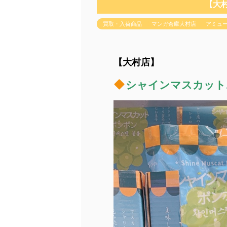
【大
買取・入荷商品
マンガ倉庫大村店
アミュ
【大村店】
シャインマスカット