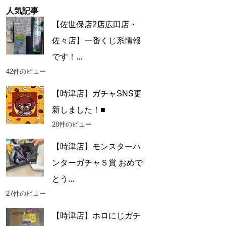
ブ
人気記事
【佐世保店2店広田店・
佐々店】一番くじ系情報
です！...
42件のビュー
【時津店】ガチャSNS更
新しました！■
28件のビュー
【時津店】モンスターハ
ンターガチャＳ賞 おめで
とう...
27件のビュー
【時津店】ホロにじガチ