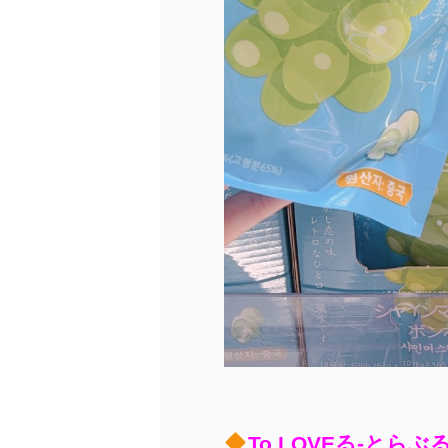
To LOVEる-とらぶる