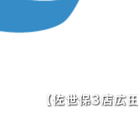
【佐世保3店広