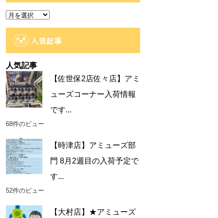
ー
ア
ー
カ
人気記事
イ
ブ
人気記事
【佐世保2店佐々店】アミ
ューズコーナー入荷情報
です...
68件のビュー
【時津店】アミューズ部
門 8月2週目の入荷予定で
す...
52件のビュー
【大村店】★アミューズ