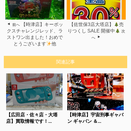
【時津店】キーボッ
【佐世保3店大塔店】
売
前へ
クスチャレンジレッド、ラ
りつくし SALE 開催中
次
ストワン出ました！おめで
へ
とうございます
他
関連記事
【広田店・佐々店・大塔
【時津店】宇宙刑事ギャバ
店】買取情報です！...
ン ギャバン ＆...