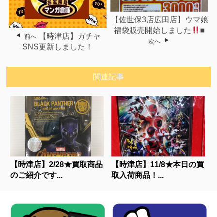
【佐世保3店広田店】ウマ娘
福袋販売開始しました
■
【時津店】ガチャ
前へ
次へ
SNS更新しました！
関連記事
【時津店】2/28★買取商品
【時津店】11/8★本日の買
のご紹介です...
取入荷商品！...