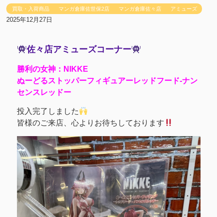
買取・入荷商品
マンガ倉庫佐世保2店
マンガ倉庫佐々店
アミューズ
2025年12月27日
佐々店アミューズコーナー
勝利の女神：NIKKE
ぬーどるストッパーフィギュアーレッドフード-ナン
センスレッドー
投入完了しました
皆様のご来店、心よりお待ちしております