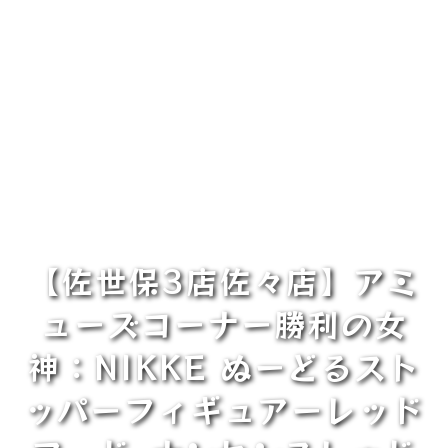
【佐世保3店佐々店】アミ
ューズコーナー勝利の女
神：NIKKE ぬーどるスト
ッパーフィギュアーレッド