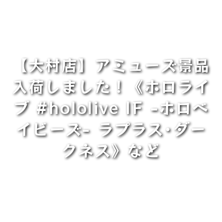
【大村店】アミューズ景品
入荷しました！《ホロライ
ブ #hololive IF -ホロベ
イビーズ- ラプラス･ダー
クネス》など