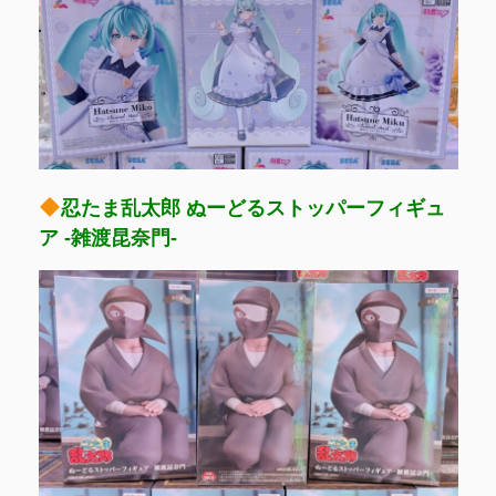
忍たま乱太郎 ぬーどるストッパーフィギュ
ア -雑渡昆奈門-