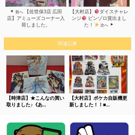
【佐世保3店 広田
【大村店】
ダイスチャレ
前へ
店】アミューズコーナー入
ンジ
ピンゾロ賞出まし
荷しました。
た！
次へ
関連記事
【時津店】★こんなの買い
【大村店】ポケカ自販機更
取りました♪《あ...
新しました！！■...