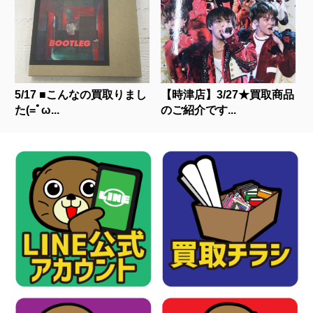
5/17 ■こんなの買取りまし
【時津店】3/27★買取商品
た(=ﾟω...
のご紹介です...