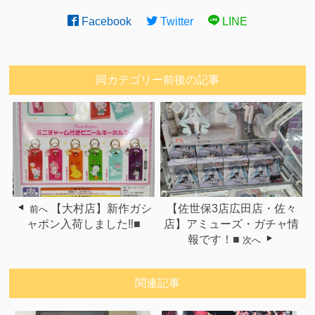
Facebook
Twitter
LINE
同カテゴリー前後の記事
【大村店】新作ガシ
【佐世保3店広田店・佐々
前へ
ャポン入荷しました‼■
店】アミューズ・ガチャ情
報です！■
次へ
関連記事