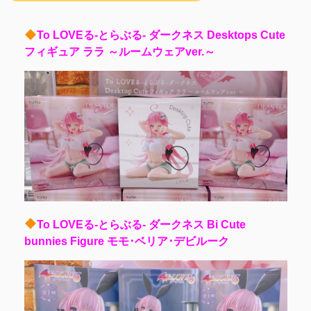
To LOVEる-とらぶる- ダークネス Desktops Cute
フィギュア ララ ～ルームウェアver.～
To LOVEる-とらぶる- ダークネス Bi Cute
bunnies Figure モモ･ベリア･デビルーク