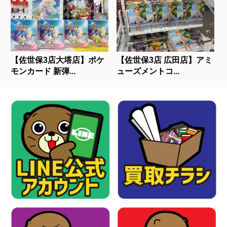
【佐世保3店大塔店】ポケ
【佐世保3店 広田店】アミ
モンカード 新弾...
ューズメントコ...