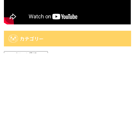
カテゴリー
カ
テ
ゴ
アーカイブ
リ
ー
ア
ー
カ
人気記事
イ
ブ
人気記事
【佐世保店2店広田店・佐々店】一番くじ系情
報です！...