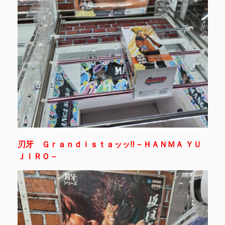
刃牙 Ｇｒａｎｄｉｓｔａッッ‼－ＨＡＮＭＡ ＹＵ
ＪＩＲＯ－