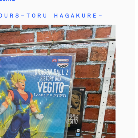
ＯＵＲＳ－ＴＯＲＵ ＨＡＧＡＫＵＲＥ－