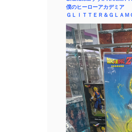
僕のヒーローアカデミア
ＧＬＩＴＴＥＲ＆ＧＬＡＭ