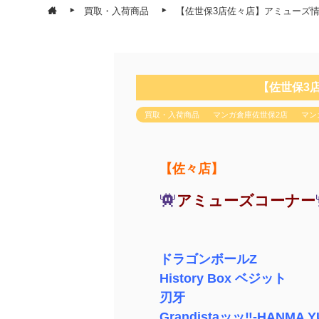
買取・入荷商品
【佐世保3店佐々店】アミューズ情
【佐世保3
買取・入荷商品
マンガ倉庫佐世保2店
マン
【佐々店】
アミューズコーナー
ドラゴンボールZ
History Box ベジット
刃牙
Grandistaッッ‼-HANMA Y