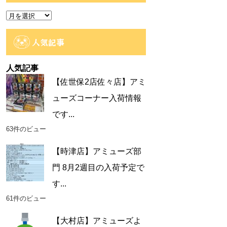
ー
ア
ー
カ
人気記事
イ
ブ
人気記事
【佐世保2店佐々店】アミ
ューズコーナー入荷情報
です...
63件のビュー
【時津店】アミューズ部
門 8月2週目の入荷予定で
す...
61件のビュー
【大村店】アミューズよ