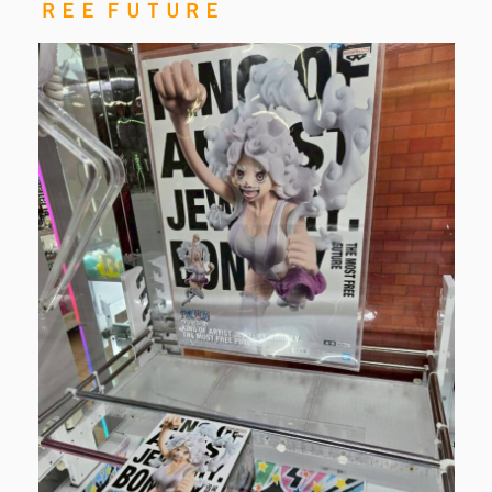
ＲＥＥ ＦＵＴＵＲＥ