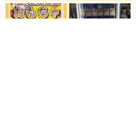
【佐世保3店大塔
【佐世保3店広田店】スイッ
前へ
店】《12月25日まで》
チソフト1本確定当たり付き
CHRISTMAS SALE 開催中
福袋販売開始しました！
次
へ
関連記事