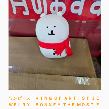
ワンピース ＫＩＮＧ ＯＦ ＡＲＴＩＳＴ ＪＥ
ＷＥＬＲＹ．ＢＯＮＮＥＹ ＴＨＥ ＭＯＳＴ Ｆ