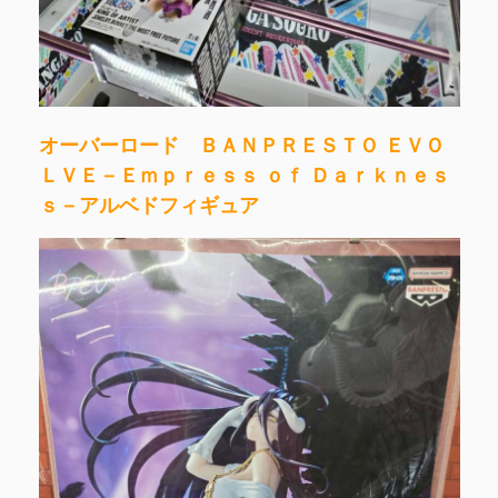
オーバーロード ＢＡＮＰＲＥＳＴＯ ＥＶＯ
ＬＶＥ－Ｅｍｐｒｅｓｓ ｏｆ Ｄａｒｋｎｅｓ
ｓ－アルベドフィギュア