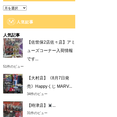
ー
ア
ー
カ
人気記事
イ
ブ
人気記事
【佐世保2店佐々店】アミ
ューズコーナー入荷情報
です...
51件のビュー
【大村店】《8月7日発
売》Happyくじ MARV...
34件のビュー
【時津店】
...
31件のビュー