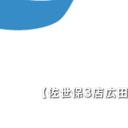
【佐世保3店広