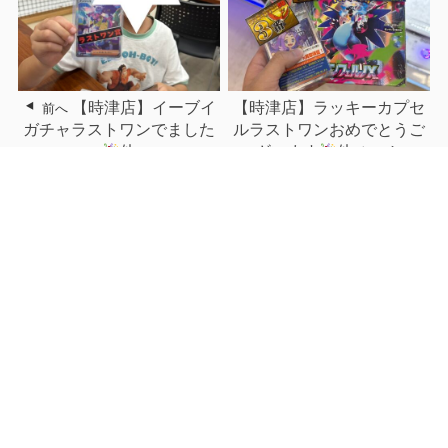
【時津店】イーブイ
【時津店】ラッキーカプセ
前へ
ガチャラストワンでました
ルラストワンおめでとうご
他
ざいます
他
次へ
関連記事
9/4■買取商品のご紹介で
【大村店】★10/22(土)よ
す！◆欅坂46...
り〈一番く...