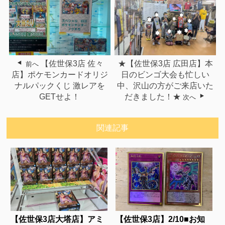
【佐世保3店 佐々
★【佐世保3店 広田店】本
前へ
店】ポケモンカードオリジ
日のビンゴ大会も忙しい
ナルパックくじ 激レアを
中、沢山の方がご来店いた
GETせよ！
だきました！★
次へ
関連記事
【佐世保3店大塔店】アミ
【佐世保3店】2/10■お知