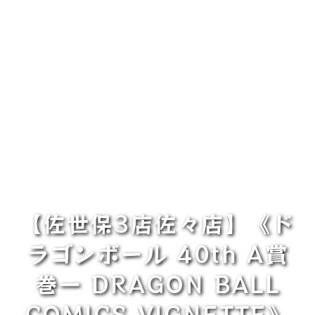
【佐世保3店佐々店】《ド
ラゴンボール 40th A賞
巻一 DRAGON BALL
COMICS VIGNETTE》