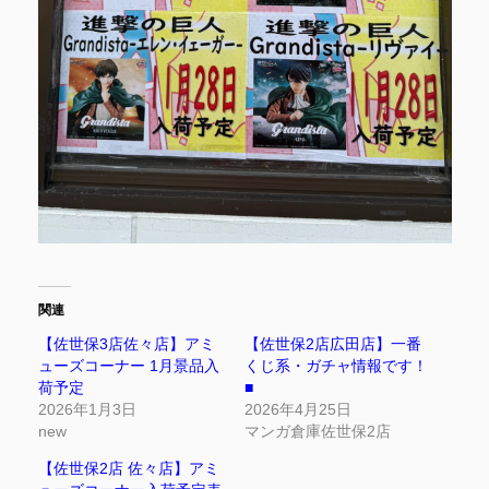
関連
【佐世保3店佐々店】アミ
【佐世保2店広田店】一番
ューズコーナー 1月景品入
くじ系・ガチャ情報です！
荷予定
■
2026年1月3日
2026年4月25日
new
マンガ倉庫佐世保2店
【佐世保2店 佐々店】アミ