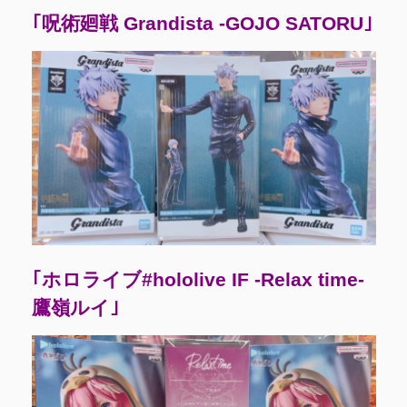
｢呪術廻戦 Grandista -GOJO SATORU｣
｢ホロライブ#hololive IF -Relax time-
鷹嶺ルイ｣