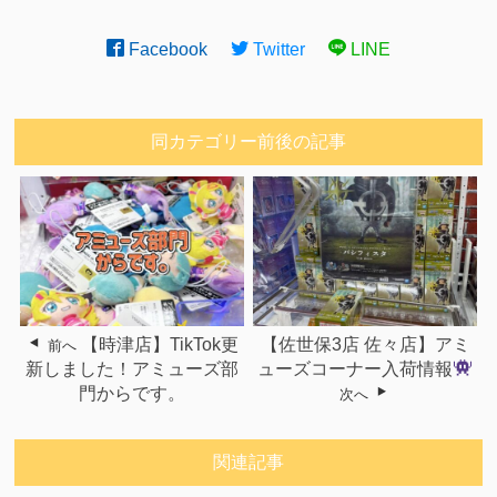
Facebook
Twitter
LINE
同カテゴリー前後の記事
【時津店】TikTok更
【佐世保3店 佐々店】アミ
前へ
新しました！アミューズ部
ューズコーナー入荷情報
門からです。
次へ
関連記事