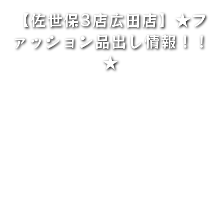
【佐世保3店広田店】★フ
ァッション品出し情報！！
★