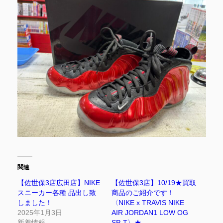
関連
【佐世保3店広田店】NIKE
【佐世保3店】10/19★買取
スニーカー各種 品出し致
商品のご紹介です！
しました！
〈NIKE x TRAVIS NIKE
2025年1月3日
AIR JORDAN1 LOW OG
新着情報
SP-T〉★