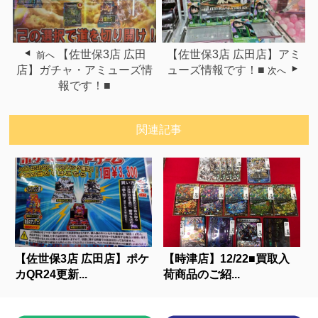
【佐世保3店 広田
【佐世保3店 広田店】アミ
前へ
店】ガチャ・アミューズ情
ューズ情報です！■
次へ
報です！■
関連記事
【佐世保3店 広田店】ポケ
【時津店】12/22■買取入
カQR24更新...
荷商品のご紹...