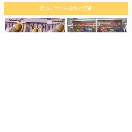
同カテゴリー前後の記事
【大村店】『ワンピ
【佐世保3店佐々店】アミュ
前へ
ース Grandista -
ーズコーナー入荷情報！
次
MONKEY.D.LUFFY
へ
GEAR5-Ⅱ』 が入荷しまし
た！■
関連記事