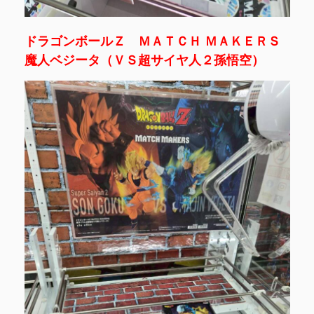
ドラゴンボールＺ ＭＡＴＣＨ ＭＡＫＥＲＳ
魔人ベジータ（ＶＳ超サイヤ人２孫悟空）