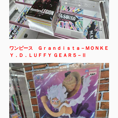
ワンピース Ｇｒａｎｄｉｓｔａ－ＭＯＮＫＥ
Ｙ．Ｄ．ＬＵＦＦＹ ＧＥＡＲ５－Ⅱ