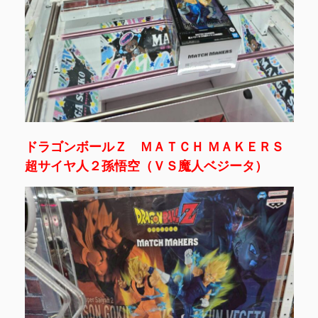
ドラゴンボールＺ ＭＡＴＣＨ ＭＡＫＥＲＳ
超サイヤ人２孫悟空（ＶＳ魔人ベジータ）