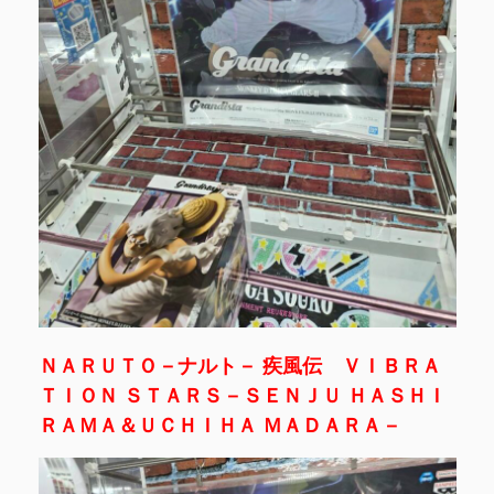
ＮＡＲＵＴＯ－ナルト－ 疾風伝 ＶＩＢＲＡ
ＴＩＯＮ ＳＴＡＲＳ－ＳＥＮＪＵ ＨＡＳＨＩ
ＲＡＭＡ＆ＵＣＨＩＨＡ ＭＡＤＡＲＡ－