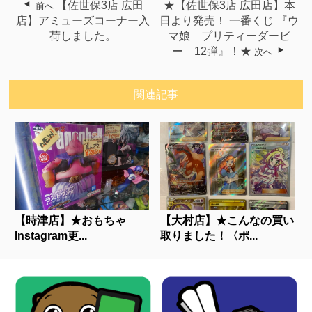
【佐世保3店 広田
★【佐世保3店 広田店】本
前へ
店】アミューズコーナー入
日より発売！ 一番くじ 『ウ
荷しました。
マ娘 プリティーダービ
ー 12弾』！★
次へ
関連記事
【時津店】★おもちゃ
【大村店】★こんなの買い
Instagram更...
取りました！〈ポ...