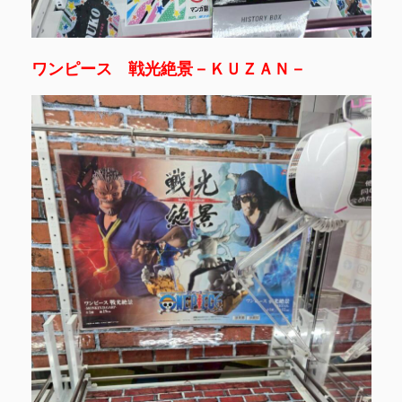
ワンピース 戦光絶景－ＫＵＺＡＮ－