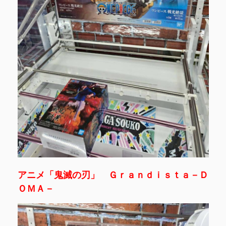
アニメ「鬼滅の刃」 Ｇｒａｎｄｉｓｔａ－Ｄ
ＯＭＡ－