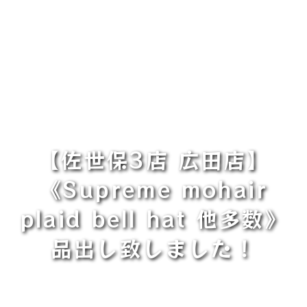
【佐世保3店 広田店】
《Supreme mohair
plaid bell hat 他多数》
品出し致しました！