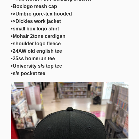
•Boxlogo mesh cap
•×Umbro gore-tex hooded
•×Dickies work jacket
•small box logo shirt
•Mohair 2tone cardigan
•shoulder logo fleece
•24AW old english tee
•25ss homerun tee
•University s/s top tee
•s/s pocket tee