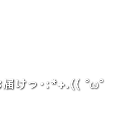
･:*+.(( °ω°