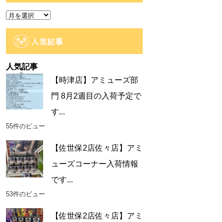
ー
ア
ー
カ
人気記事
イ
ブ
人気記事
【時津店】アミューズ部
門 8月2週目の入荷予定で
す...
55件のビュー
【佐世保2店佐々店】アミ
ューズコーナー入荷情報
です...
53件のビュー
【佐世保2店佐々店】アミ