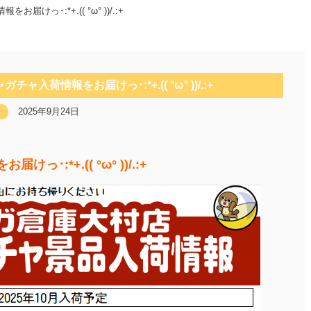
けっ･:*+.(( °ω° ))/.:+
ャ入荷情報をお届けっ･:*+.(( °ω° ))/.:+
2025年9月24日
ゃ
･:*+.(( °ω° ))/.:+