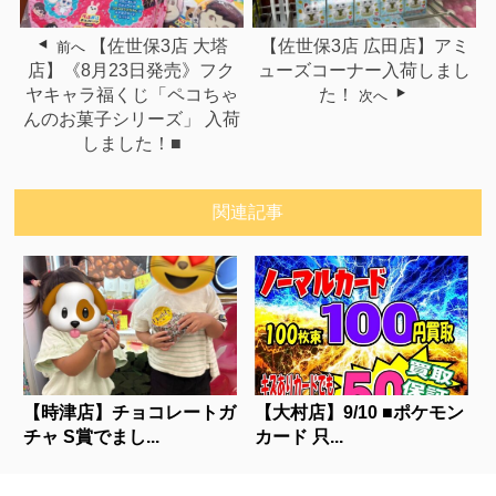
【佐世保3店 大塔
【佐世保3店 広田店】アミ
前へ
店】《8月23日発売》フク
ューズコーナー入荷しまし
ヤキャラ福くじ「ペコちゃ
た！
次へ
んのお菓子シリーズ」 入荷
しました！■
関連記事
【時津店】チョコレートガ
【大村店】9/10 ■ポケモン
チャ S賞でまし...
カード 只...