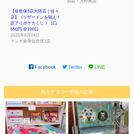
買取・入荷商品
【佐世保3店大塔店｜佐々
店】《リザードンを狙え！
訳アリポケカくじ 》 1口
550円 全100口
2025年5月24日
マンガ倉庫佐世保2店
Facebook
Twitter
LINE
同カテゴリー前後の記事