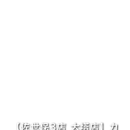
【佐世保3店 大塔店】カ