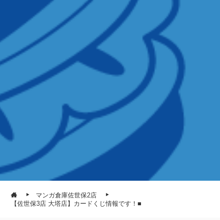
マンガ倉庫佐世保2店
【佐世保3店 大塔店】カードくじ情報です！■