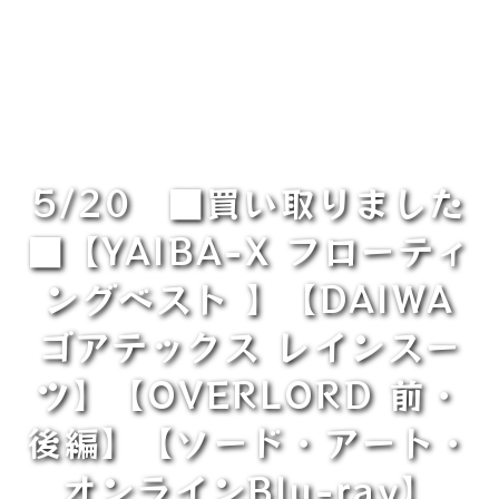
5/20 ■買い取りました
■【YAIBA-X フローティ
ングベスト 】【DAIWA
ゴアテックス レインスー
ツ】【OVERLORD 前・
後編】【ソード・アート・
オンラインBlu-ray】