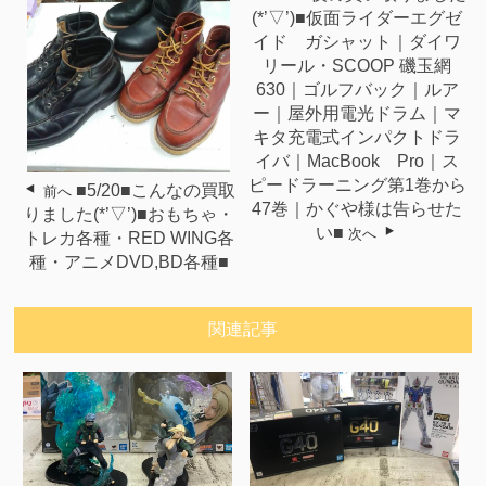
(*’▽’)■仮面ライダーエグゼ
イド ガシャット｜ダイワ
リール・SCOOP 磯玉網
630｜ゴルフバック｜ルア
ー｜屋外用電光ドラム｜マ
キタ充電式インパクトドラ
イバ｜MacBook Pro｜ス
ピードラーニング第1巻から
■5/20■こんなの買取
前へ
47巻｜かぐや様は告らせた
りました(*’▽’)■おもちゃ・
い■
次へ
トレカ各種・RED WING各
種・アニメDVD,BD各種■
関連記事