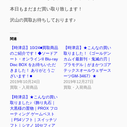
本日もまだまだ買い取り致します！
沢山の買取お待ちしております♪
関連
【時津店】10/24■買取商品
【時津店】★こんなの買い
のご紹介です！◆ソードア
取りました！《ゴールデン
ート・オンラインII Blu-ray
カムイ最新刊・鬼滅の刃｜
Disc BOX をお待ちいただ
プラモデル｜がまかつゴア
きました！ ありがとうご
テックスオールウェザース
ざいます！■
ーツGM-3467》★
2019年10月24日
2019年12月27日
買取・入荷商品
買取・入荷商品
【時津店】★こんなの買い
取りました♪《飾り丸石｜
大黒様の置物｜PROX フロ
ーティング ゲームベスト
｜PS4ソフト｜スイッチソ
フト｜シマノ 10セフィア