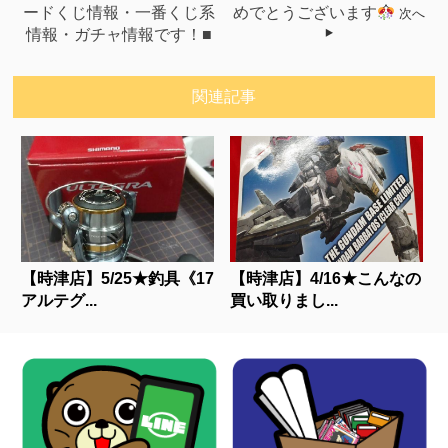
ードくじ情報・一番くじ系
めでとうございます
次へ
情報・ガチャ情報です！■
関連記事
【時津店】5/25★釣具《17
【時津店】4/16★こんなの
アルテグ...
買い取りまし...