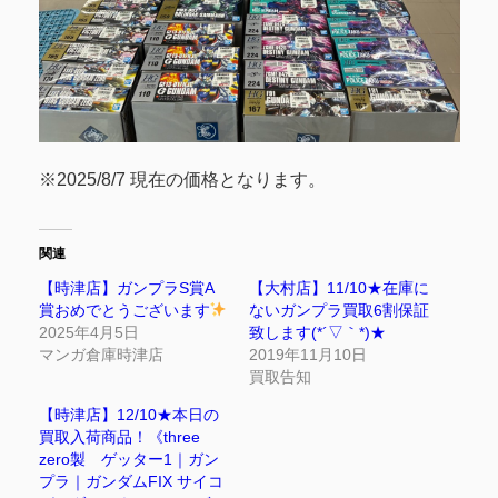
※2025/8/7 現在の価格となります。
関連
【時津店】ガンプラS賞A
【大村店】11/10★在庫に
賞おめでとうございます
ないガンプラ買取6割保証
2025年4月5日
致します(*´▽｀*)★
マンガ倉庫時津店
2019年11月10日
買取告知
【時津店】12/10★本日の
買取入荷商品！《three
zero製 ゲッター1｜ガン
プラ｜ガンダムFIX サイコ