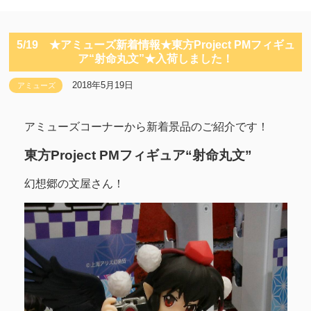
5/19 ★アミューズ新着情報★東方Project ​PMフィギュ
ア“射命丸文”★入荷しました！
2018年5月19日
アミューズ
アミューズコーナーから新着景品のご紹介です！
東方Project ​PMフィギュア“射命丸文”
幻想郷の文屋さん！