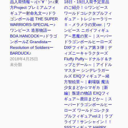
品入荷情報～♪(∩´∀｀)∩♪東
18日・19日入荷予定景品
方Project プレミアムフィ
のご紹介！☆ワンピース
ギュアー射命丸文ー♪ドラ
ワールドコレクタブルフィ
ゴンボール超 THE SUPER
ギュア－トレジャーラリー
WARRIORS-SPECIALー♪
Ⅱ－メラメラの実ver.｜ワ
ワンピース 造形物語ー
ンピース ニガイフィギュ
BOA.HANCOCKー♪ドラゴ
ア～悪魔の実～｜スーパー
ンボールZ Grandistaー
ドラゴンボールヒーローズ
Resolution of Soldiersー
DXFフィギュア第３弾｜デ
BARDUCK♪
ィズニーキャラクターズ
2018年4月25日
Fluffy Puffy～ドナルド＆チ
未分類
ップとデール～｜アイドル
マスター シンデレラガー
ルズ EXQフィギュア～緒
方智絵里～｜劇場版 魔法
少女まどか☆マギカ［新
編］叛逆の物語 EXQフィ
ギュア～鹿目まどか～｜ス
ーパードラゴンボールヒー
ローズ ワールドコレクタ
ブルフィギュアvol.2｜ラブ
ライブ！サンシャイン！！
SSSフィギュア HAPPY