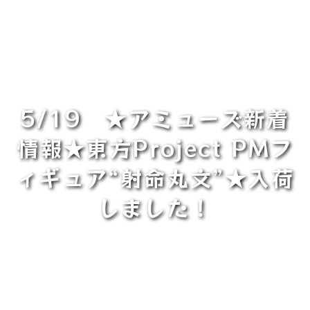
5/19 ★アミューズ新着
情報★東方Project ​PMフ
ィギュア“射命丸文”★入荷
しました！