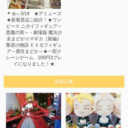
5/19 ★アミューズ
前へ
★新着景品ご紹介！★ワン
ピース ニガイフィギュア～
悪魔の実～・劇場版 魔法少
女まどか☆マギカ［新編］
叛逆の物語 ＥＸＱフィギュ
ア～鹿目まどか～★一部ク
レーンゲーム、200円3プレ
イになりました！★
関連記事