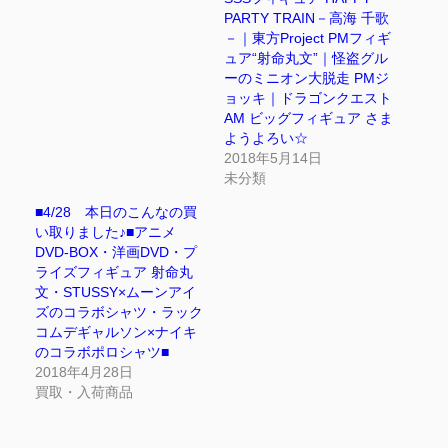
PARTY TRAIN－高海 千歌
－｜東方Project PMフィギ
ュア“射命丸文”｜怪盗グル
ーのミニオン大脱走 PMジ
ョッキ｜ドラゴンクエスト
AM ビッグフィギュア さま
ようよろい☆
2018年5月14日
未分類
■4/28 本日のこんなの買
い取りました♪■アニメ
DVD-BOX・洋画DVD・プ
ライズフィギュア 射命丸
文・STUSSY×ムーンアイ
ズのコラボシャツ・ラック
コムデギャルソン×ナイキ
のコラボポロシャツ■
2018年4月28日
買取・入荷商品