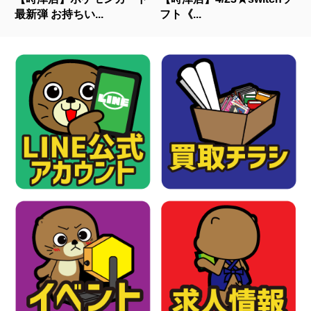
最新弾 お持ちい...
フト《...