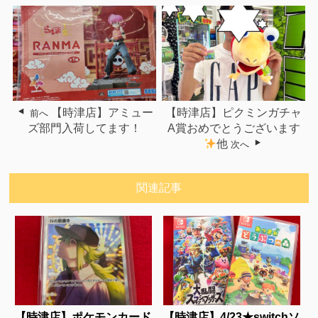
【時津店】アミュー
【時津店】ピクミンガチャ
前へ
ズ部門入荷してます！
A賞おめでとうございます
他
次へ
関連記事
【時津店】ポケモンカード
【時津店】4/23★switchソ