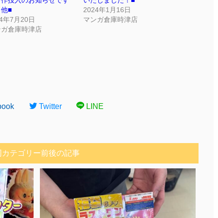
新作投入のお知らせです
いたしました！■
) 他■
2024年1月16日
24年7月20日
マンガ倉庫時津店
ンガ倉庫時津店
book
Twitter
LINE
同カテゴリー前後の記事