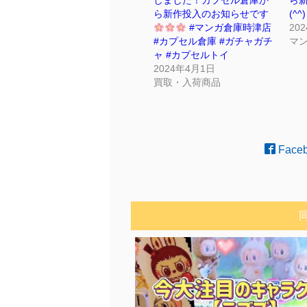
しました！カプセル倉庫か
ら
ら新作投入のお知らせです
(^^
#マンガ倉庫時津店
20
#カプセル倉庫 #ガチャガチ
マ
ャ #カプセルトイ
2024年4月1日
買取・入荷商品
Face