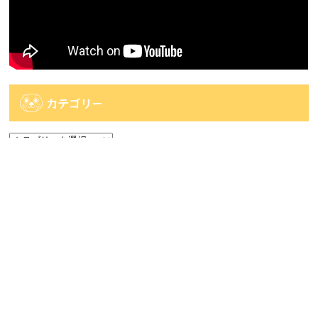
カテゴリー
カ
テ
ゴ
アーカイブ
リ
ー
ア
ー
カ
人気記事
イ
ブ
人気記事
【時津店】アミューズ部門 8月2週目の入荷予