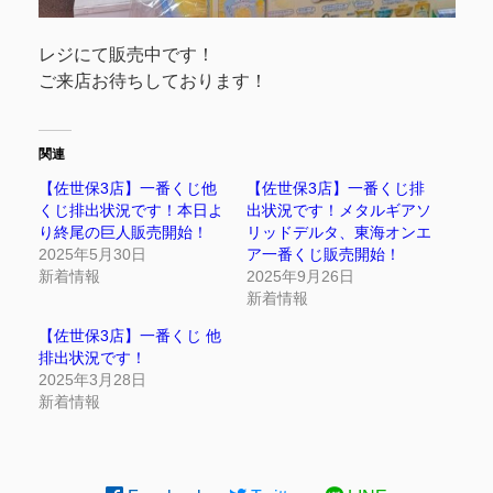
レジにて販売中です！
ご来店お待ちしております！
関連
【佐世保3店】一番くじ他
【佐世保3店】一番くじ排
くじ排出状況です！本日よ
出状況です！メタルギアソ
り終尾の巨人販売開始！
リッドデルタ、東海オンエ
2025年5月30日
ア一番くじ販売開始！
新着情報
2025年9月26日
新着情報
【佐世保3店】一番くじ 他
排出状況です！
2025年3月28日
新着情報