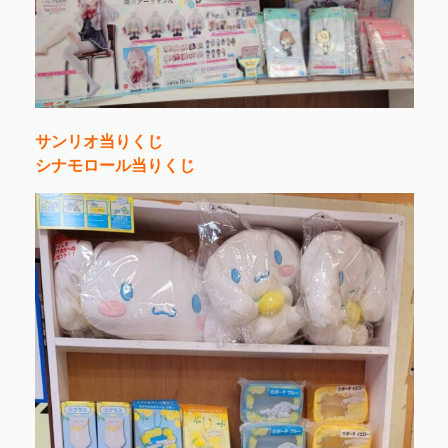
サンリオ当りくじ
シナモロール当りくじ