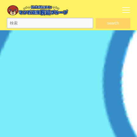
search