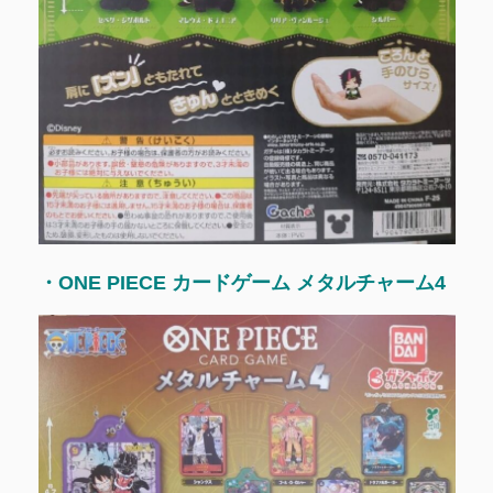
・ONE PIECE カードゲーム メタルチャーム4