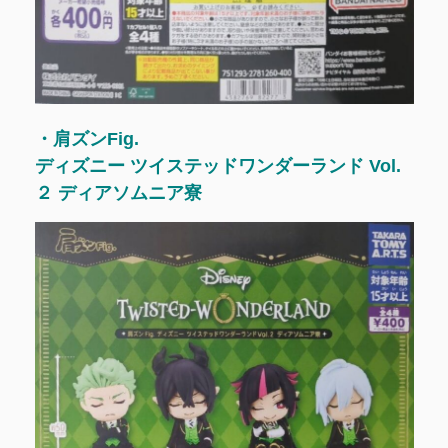
・肩ズンFig.
ディズニー ツイステッドワンダーランド Vol.
２ ディアソムニア寮