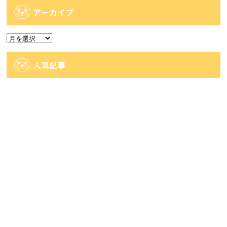
ゴ
アーカイブ
リ
ー
ア
ー
カ
人気記事
イ
ブ
人気記事
【佐世保2店佐々店】アミューズコーナー入荷
情報です...
47件のビュー
【大村店】《8月7日発売》Happyくじ
MARV...
34件のビュー
【時津店】アミューズ部門 8月2週目の入荷予