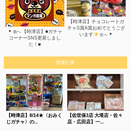
【時津店】チョコレートガ
チャS賞A賞おめでとうござ
【時津店】■ガチャ
前へ
います
次へ
コーナーSNS更新しまし
た！■
関連記事
【時津店】8/14★〈おみく
【佐世保3店 大塔店・佐々
じガチャ〉の...
店・広田店】一...