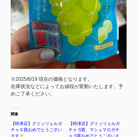
※2025/6/19 現在の価格となります。
在庫状況などによってお値段が変動いたします。予
めご了承ください。
関連
【時津店】グミッツェルガ
【時津店】グミッツェルガ
チャＳ賞おめでとうござい
チャ S賞、マシュマロガチ
ます
ャ S賞おめでとうございま