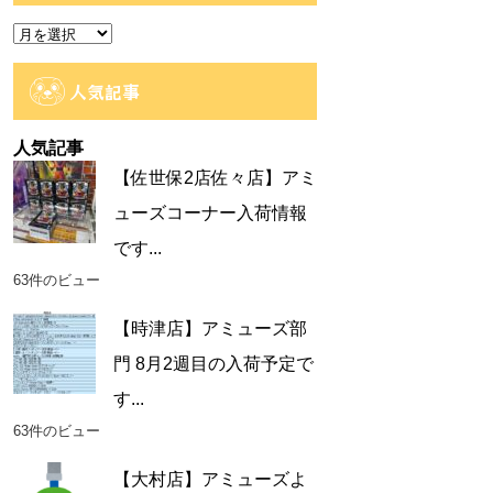
ー
ア
ー
カ
人気記事
イ
ブ
人気記事
【佐世保2店佐々店】アミ
ューズコーナー入荷情報
です...
63件のビュー
【時津店】アミューズ部
門 8月2週目の入荷予定で
す...
63件のビュー
【大村店】アミューズよ