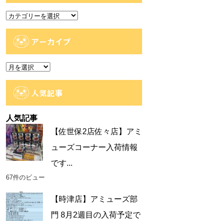
カ
テ
ゴ
アーカイブ
リ
ー
ア
ー
カ
人気記事
イ
ブ
人気記事
【佐世保2店佐々店】アミ
ューズコーナー入荷情報
です...
67件のビュー
【時津店】アミューズ部
門 8月2週目の入荷予定で