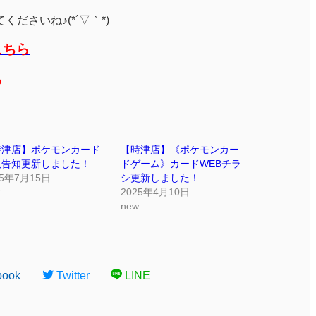
ださいね♪(*´▽｀*)
こちら
ら
時津店】ポケモンカード
【時津店】《ポケモンカー
取告知更新しました！
ドゲーム》カードWEBチラ
25年7月15日
シ更新しました！
2025年4月10日
new
book
Twitter
LINE