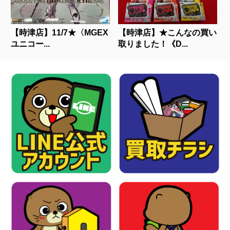
【時津店】11/7★〈MGEX
【時津店】★こんなの買い
ユニコー...
取りました！《D...