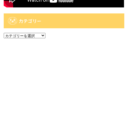
カテゴリー
カ
テ
ゴ
アーカイブ
リ
ー
ア
ー
カ
人気記事
イ
ブ
人気記事
【時津店】アミューズ部門 8月2週目の入荷予
定です...
59件のビュー