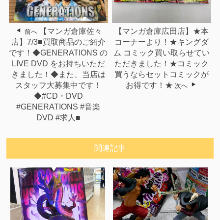
【マンガ倉庫佐々
【マンガ倉庫広田店】★本
前へ
店】7/3■買取商品のご紹介
コーナーより！★キングダ
です！◆GENERATIONS の
ム コミック買い取らせてい
LIVE DVD をお持ちいただ
ただきました！★コミック
きました！◆また、当店は
買うならセットコミックが
スタッフ大募集中です！
お得です！★
次へ
◆#CD・DVD
#GENERATIONS #音楽
DVD #求人■
関連記事