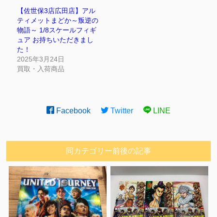
【佐世保3店広田店】アル
ティメットまどか～叛逆の
物語～ 1/8スケールフィギ
ュア お持ちいただきまし
た！
2025年3月24日
買取・入荷商品
Facebook
Twitter
LINE
同カテゴリー前後の記事